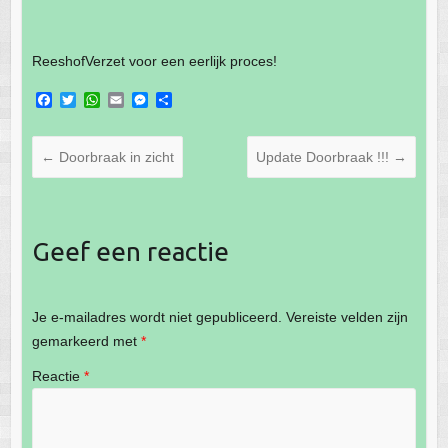
ReeshofVerzet voor een eerlijk proces!
F
T
W
E
M
D
a
w
h
m
e
e
c
i
a
a
s
l
e
t
t
i
s
e
←
Doorbraak in zicht
Update Doorbraak !!!
→
b
t
s
l
e
n
o
e
A
n
o
r
p
g
k
p
e
r
Geef een reactie
Je e-mailadres wordt niet gepubliceerd.
Vereiste velden zijn
gemarkeerd met
*
Reactie
*