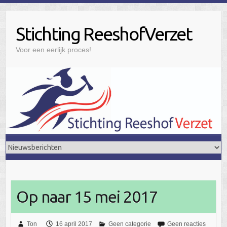
Doorgaan
naar
Stichting ReeshofVerzet
inhoud
Voor een eerlijk proces!
Op naar 15 mei 2017
Ton
16 april 2017
Geen categorie
Geen reacties